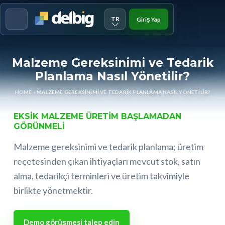
TR
Giriş Yap
Menu
Malzeme Gereksinimi ve Tedarik
Planlama Nasıl Yönetilir?
HOME
»
MALZEME GEREKSINIMI VE TEDARIK PLANLAMA NASIL YÖNETILIR?
EKSIK MALZEME ÜRETIM BAŞLAMADAN
GÖRÜNMELI
Malzeme gereksinimi ve tedarik planlama; üretim
reçetesinden çıkan ihtiyaçları mevcut stok, satın
alma, tedarikçi terminleri ve üretim takvimiyle
birlikte yönetmektir.
Demo görüşmesi talep edin