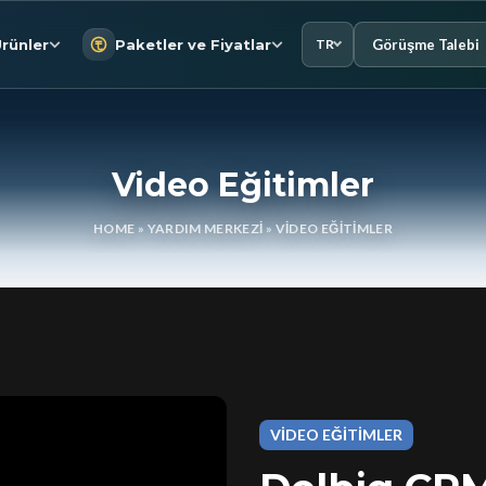
Görüşme Talebi
rünler
Paketler ve Fiyatlar
TR
Video Eğitimler
HOME
»
YARDIM MERKEZI
»
VIDEO EĞITIMLER
VİDEO EĞİTİMLER