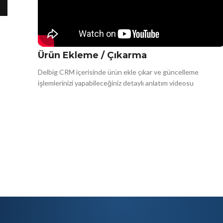
Ürün Ekleme / Çıkarma
Delbig CRM içerisinde ürün ekle çıkar ve güncelleme
işlemlerinizi yapabileceğiniz detaylı anlatım videosu