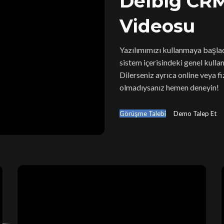
Delbig CRM
Videosu
Yazılımımızı kullanmaya başladı
sistem içerisindeki genel kullan
Dilerseniz ayrıca online veya f
olmadıysanız hemen deneyin!
Görüşme Talebi
Demo Talep Et