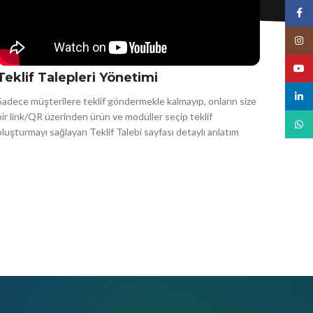
Face
Insta
YouT
Teklif Talepleri Yönetimi
linked
Sadece müşterilere teklif göndermekle kalmayıp, onların size
bir link/QR üzerinden ürün ve modüller seçip teklif
What
oluşturmayı sağlayan Teklif Talebi sayfası detaylı anlatım