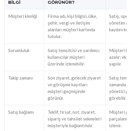
BILGI
GÖRÜNÜR?
Müşteri kimliği
Firma adı, kişi bilgisi, ülke,
Satış, ope
şehir, vergi ve iletişim
yönetim ay
alanları müşteri kartında
kaydını kull
tutulur.
Sorumluluk
Satış temsilcisi ve yardımcı
Müşteri kim
kullanıcılar müşteri
azalır; eki
üzerinde izlenebilir.
yapılır.
Takip zamanı
Son ziyaret, gelecek ziyaret
Satış temsi
ve görüşme kayıtları
zamanda dö
müşteri geçmişinde
yönetici ge
görünür.
görebilir.
Satış bağlamı
Teklif, fırsat, not, ziyaret,
Müşteri ge
sipariş ve tahsilat sekmeleri
parçalanma
müşteriyle bağlantılıdır.
izlenir.