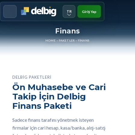
TR
Giriş Yap
Menu
Finans
HOME
»
PAKETLER
»
FINANS
DELBIG PAKETLERI
Ön Muhasebe ve Cari
Takip İçin Delbig
Finans Paketi
Sadece finans tarafını yönetmek isteyen
firmalar için cari hesap, kasa/banka, alış-satış