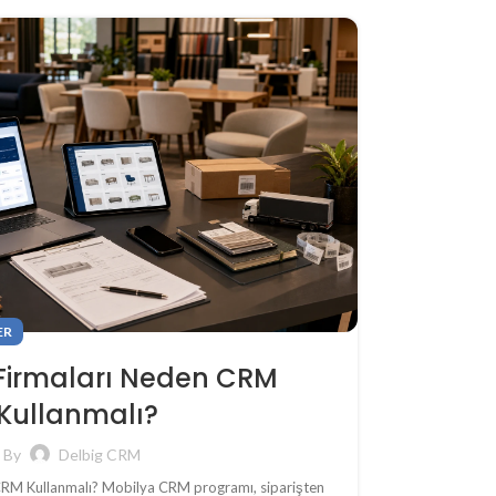
ER
Firmaları Neden CRM
Kullanmalı?
By
Delbig CRM
CRM Kullanmalı? Mobilya CRM programı, siparişten