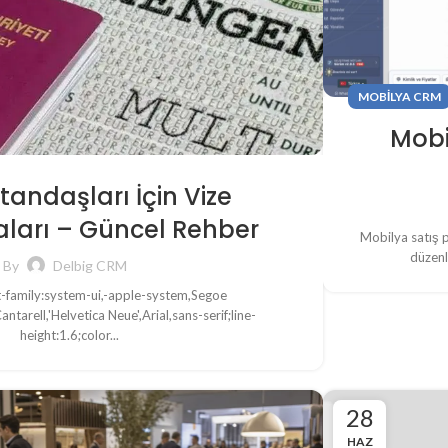
MOBILYA CRM
Mobi
tandaşları İçin Vize
ları – Güncel Rehber
Mobilya satış p
düzenle
By
Delbig CRM
t-family:system-ui,-apple-system,Segoe
tarell,'Helvetica Neue',Arial,sans-serif;line-
height:1.6;color...
28
HAZ