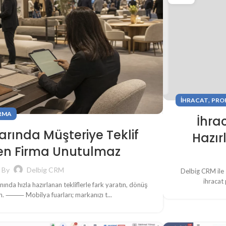
,
IHRACAT
PRO
RMA
İhra
arında Müşteriye Teklif
Hazır
n Firma Unutulmaz
By
Delbig CRM
Delbig CRM ile 
ihracat 
nında hızla hazırlanan tekliflerle fark yaratın, dönüş
rın. ⸻ Mobilya fuarları; markanızı t...