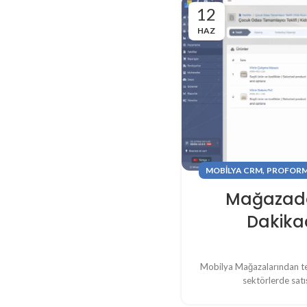
12
HAZ
,
MOBILYA CRM
PROFOR
Mağazada 
Dakikad
Mobilya Mağazalarından tek
sektörlerde satış