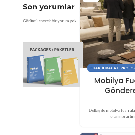
Son yorumlar
Görüntülenecek bir yorum yok.
,
,
FUAR
IHRACAT
PROFO
Mobilya Fu
Göndere
Delbig ile mobilya fuarı ala
oranınızı artı