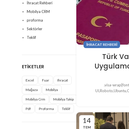
İhracat Rehberi
Mobilya CRM
proforma
Sektörler
Teklif
İHRACAT REHBERI
Türk Va
Uygulama
ETIKETLER
Excel
Fuar
Ihracat
.visa-wrap{fon
Mağaza
Mobilya
UI,Roboto,Ubuntu,Can
Mobilya Crm
Mobilya Takip
Pdf
Proforma
Teklif
14
TEM