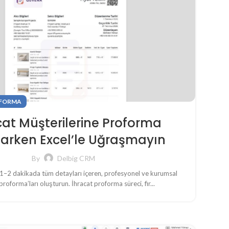
FORMA
cat Müşterilerine Proforma
larken Excel’le Uğraşmayın
By
Delbig CRM
1–2 dakikada tüm detayları içeren, profesyonel ve kurumsal
proforma’ları oluşturun. İhracat proforma süreci, fir...