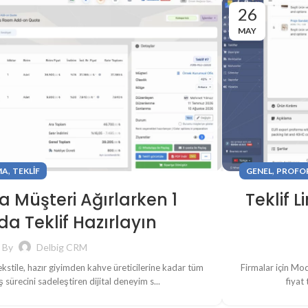
26
MAY
,
,
MA
TEKLIF
GENEL
PROFO
Müşteri Ağırlarken 1
Teklif L
a Teklif Hazırlayın
By
Delbig CRM
stile, hazır giyimden kahve üreticilerine kadar tüm
Firmalar için Mod
 sürecini sadeleştiren dijital deneyim s...
fiyat