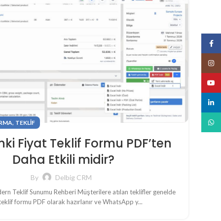
Face
Insta
YouT
linked
What
,
RMA
TEKLIF
inki Fiyat Teklif Formu PDF’ten
Daha Etkili midir?
By
Delbig CRM
ern Teklif Sunumu Rehberi Müşterilere atılan teklifler genelde
 teklif formu PDF olarak hazırlanır ve WhatsApp y...