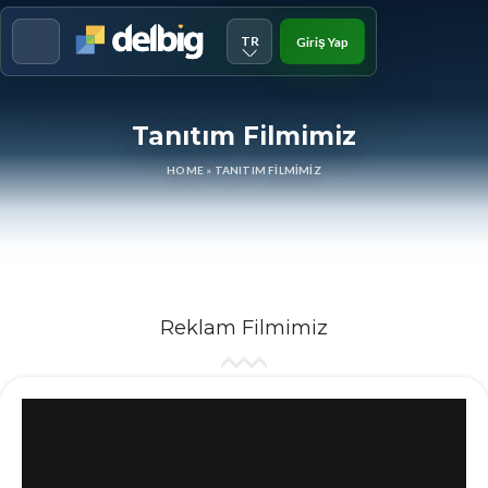
TR
Giriş Yap
Menu
Tanıtım Filmimiz
HOME
»
TANITIM FILMIMIZ
Reklam Filmimiz