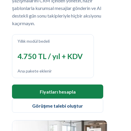
yazışmalarını CRM içinden yönetin, hazır
şablonlarla kurumsal mesajlar gönderin ve AI
destekli gün sonu takipleriyle hiçbir aksiyonu
kaçırmayın.
Yıllık modül bedeli
4.750 TL / yıl + KDV
Ana pakete eklenir
Fiyatları hesapla
Görüşme talebi oluştur