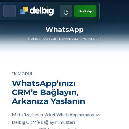
TR
Giriş Yap
Menu
WhatsApp
HOME
»
PAKETLER
»
EK MODÜLLER
»
WHATSAPP
EK MODÜL
WhatsApp’ınızı
CRM’e Bağlayın,
Arkanıza Yaslanın
Meta üzerinden şirket WhatsApp numaranızı
Delbig CRM’e bağlayın; müşteri