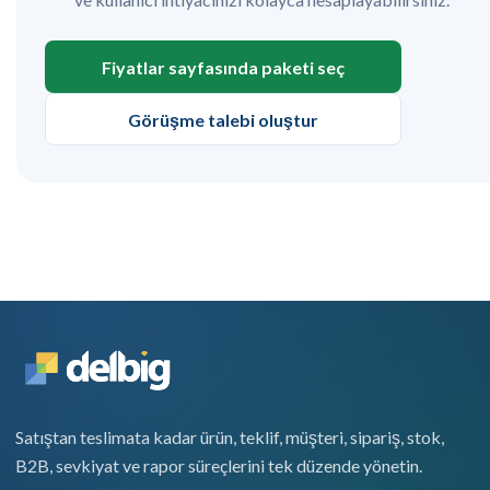
Fiyatlar sayfasında paketi seç
Görüşme talebi oluştur
Satıştan teslimata kadar ürün, teklif, müşteri, sipariş, stok,
B2B, sevkiyat ve rapor süreçlerini tek düzende yönetin.