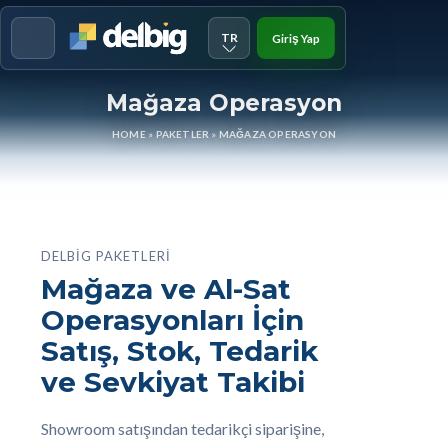
TR
Giriş Yap
Menu
Mağaza Operasyon
HOME
»
PAKETLER
»
MAĞAZA OPERASYON
DELBIG PAKETLERI
Mağaza ve Al-Sat
Operasyonları İçin
Satış, Stok, Tedarik
ve Sevkiyat Takibi
Showroom satışından tedarikçi siparişine,