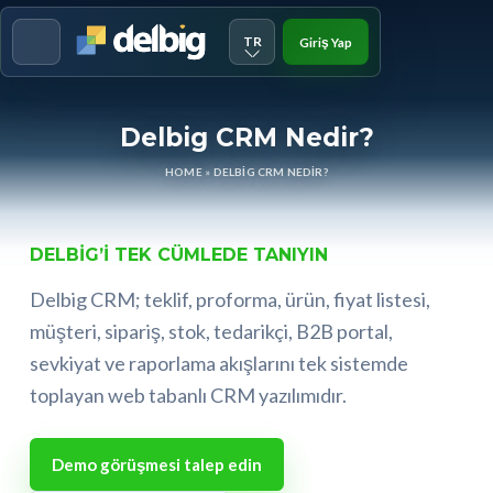
TR
Giriş Yap
Menu
Delbig CRM Nedir?
HOME
»
DELBIG CRM NEDIR?
DELBIG’I TEK CÜMLEDE TANIYIN
Delbig CRM; teklif, proforma, ürün, fiyat listesi,
müşteri, sipariş, stok, tedarikçi, B2B portal,
sevkiyat ve raporlama akışlarını tek sistemde
toplayan web tabanlı CRM yazılımıdır.
Demo görüşmesi talep edin