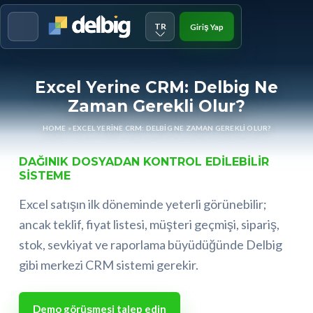
TR
Giriş Yap
Menu
Excel Yerine CRM: Delbig Ne
Zaman Gerekli Olur?
HOME
»
EXCEL YERINE CRM: DELBIG NE ZAMAN GEREKLI OLUR?
DAĞINIK DOSYADAN KONTROL EDILEBILIR
SISTEME
Excel satışın ilk döneminde yeterli görünebilir;
ancak teklif, fiyat listesi, müşteri geçmişi, sipariş,
stok, sevkiyat ve raporlama büyüdüğünde Delbig
gibi merkezi CRM sistemi gerekir.
Demo görüşmesi talep edin