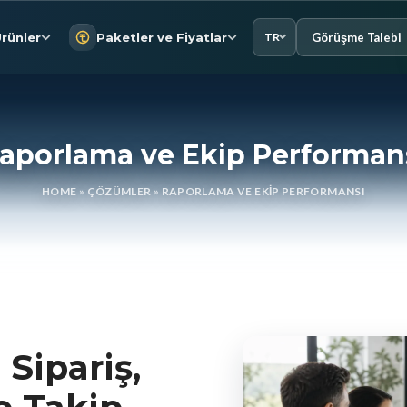
Görüşme Talebi
rünler
Paketler ve Fiyatlar
TR
aporlama ve Ekip Performan
HOME
»
ÇÖZÜMLER
»
RAPORLAMA VE EKIP PERFORMANSI
 Sipariş,