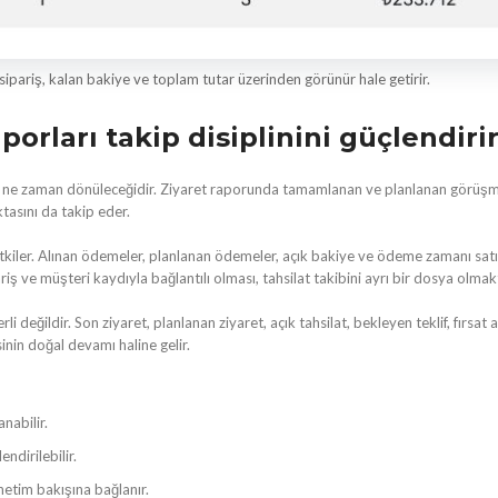
 sipariş, kalan bakiye ve toplam tutar üzerinden görünür hale getirir.
aporları takip disiplinini güçlendiri
 ne zaman dönüleceğidir. Ziyaret raporunda tamamlanan ve planlanan görüşmele
tasını da takip eder.
ı etkiler. Alınan ödemeler, planlanan ödemeler, açık bakiye ve ödeme zamanı sa
iş ve müşteri kaydıyla bağlantılı olması, tahsilat takibini ayrı bir dosya olmakt
 değildir. Son ziyaret, planlanan ziyaret, açık tahsilat, bekleyen teklif, fırsat
sinin doğal devamı haline gelir.
nabilir.
endirilebilir.
etim bakışına bağlanır.