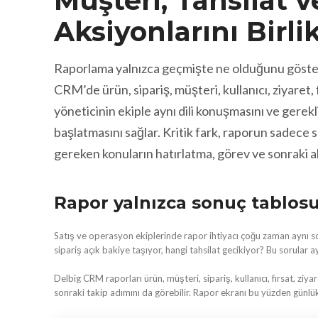
Müşteri, Tahsilat v
Aksiyonlarını Birli
Raporlama yalnızca geçmişte ne olduğunu göstere
CRM’de ürün, sipariş, müşteri, kullanıcı, ziyaret, f
yöneticinin ekiple aynı dili konuşmasını ve gerekli
başlatmasını sağlar. Kritik fark, raporun sadece s
gereken konuların hatırlatma, görev ve sonraki 
Rapor yalnızca sonuç tablosu
Satış ve operasyon ekiplerinde rapor ihtiyacı çoğu zaman aynı sor
sipariş açık bakiye taşıyor, hangi tahsilat gecikiyor? Bu sorular
Delbig CRM raporları ürün, müşteri, sipariş, kullanıcı, fırsat, ziyar
sonraki takip adımını da görebilir. Rapor ekranı bu yüzden günlük k