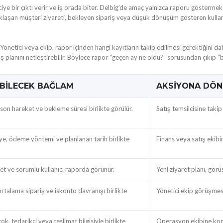
bir çıktı verir ve iş orada biter. Delbig’de amaç yalnızca raporu göstermek d
aklaşan müşteri ziyareti, bekleyen sipariş veya düşük dönüşüm gösteren kullanı
tici veya ekip, rapor içinden hangi kayıtların takip edilmesi gerektiğini daha 
nüş planını netleştirebilir. Böylece rapor “geçen ay ne oldu?” sorusundan çıkıp
ABILECEK BAĞLAM
AKSIYONA DÖN
r, son hareket ve bekleme süresi birlikte görülür.
Satış temsilcisine taki
iye, ödeme yöntemi ve planlanan tarih birlikte
Finans veya satış ekibine
ret ve sorumlu kullanıcı raporda görünür.
Yeni ziyaret planı, gör
, ortalama sipariş ve iskonto davranışı birlikte
Yönetici ekip görüşmesi
ok, tedarikçi veya teslimat bilgisiyle birlikte
Operasyon ekibine kont