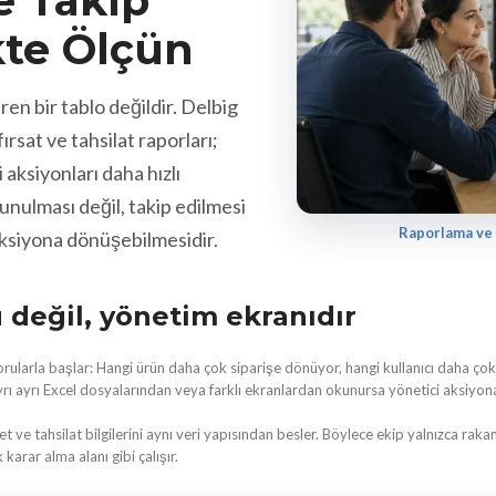
e Takip
kte Ölçün
n bir tablo değildir. Delbig
ırsat ve tahsilat raporları;
 aksiyonları daha hızlı
unulması değil, takip edilmesi
Raporlama ve 
aksiyona dönüşebilmesidir.
 değil, yönetim ekranıdır
ularla başlar: Hangi ürün daha çok siparişe dönüyor, hangi kullanıcı daha çok te
 ayrı ayrı Excel dosyalarından veya farklı ekranlardan okunursa yönetici aksiyon
et ve tahsilat bilgilerini aynı veri yapısından besler. Böylece ekip yalnızca rakam
arar alma alanı gibi çalışır.