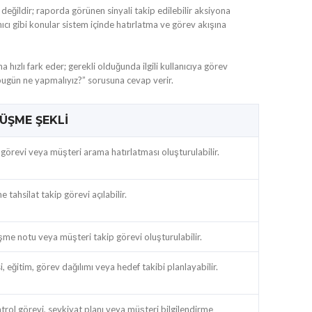
eğildir; raporda görünen sinyali takip edilebilir aksiyona
cı gibi konular sistem içinde hatırlatma ve görev akışına
hızlı fark eder; gerekli olduğunda ilgili kullanıcıya görev
 “bugün ne yapmalıyız?” sorusuna cevap verir.
ÜŞME ŞEKLI
p görevi veya müşteri arama hatırlatması oluşturulabilir.
 tahsilat takip görevi açılabilir.
üşme notu veya müşteri takip görevi oluşturulabilir.
, eğitim, görev dağılımı veya hedef takibi planlayabilir.
rol görevi, sevkiyat planı veya müşteri bilgilendirme