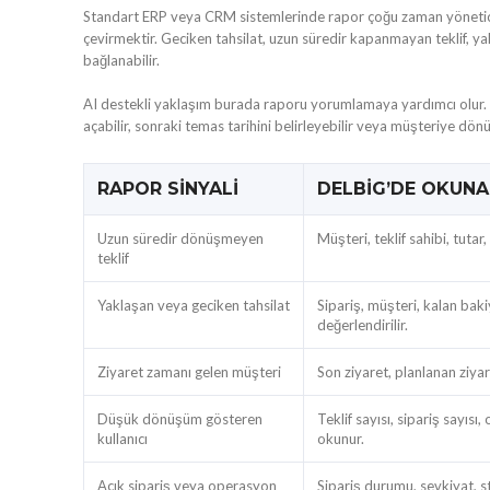
Standart ERP veya CRM sistemlerinde rapor çoğu zaman yöneticiye 
çevirmektir. Geciken tahsilat, uzun süredir kapanmayan teklif, y
bağlanabilir.
AI destekli yaklaşım burada raporu yorumlamaya yardımcı olur. Yöne
açabilir, sonraki temas tarihini belirleyebilir veya müşteriye dö
RAPOR SINYALI
DELBIG’DE OKUN
Uzun süredir dönüşmeyen
Müşteri, teklif sahibi, tuta
teklif
Yaklaşan veya geciken tahsilat
Sipariş, müşteri, kalan bak
değerlendirilir.
Ziyaret zamanı gelen müşteri
Son ziyaret, planlanan ziya
Düşük dönüşüm gösteren
Teklif sayısı, sipariş sayısı
kullanıcı
okunur.
Açık sipariş veya operasyon
Sipariş durumu, sevkiyat, st