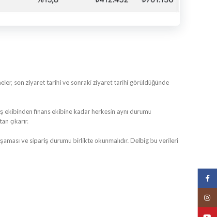
r
r, son ziyaret tarihi ve sonraki ziyaret tarihi görüldüğünde
tış ekibinden finans ekibine kadar herkesin aynı durumu
an çıkarır.
 aşaması ve sipariş durumu birlikte okunmalıdır. Delbig bu verileri
Face
Insta
YouT