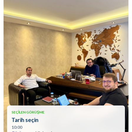
SEÇILEN GÖRÜŞME
Tarih seçin
10:00
Görüşme şeklini seçin
Görüşme talebi nasıl ilerler?
Firma ve iletişim bilgilerinizi paylaşın.
Tercih ettiğiniz tarih, saat ve görüşme şeklini seçin.
Delbig ekibi görüşmeyi teyit edip uygun demo
senaryosunu hazırlar.