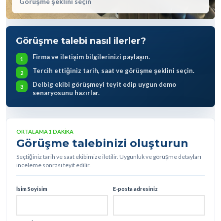
ORTALAMA 1 DAKIKA
Görüşme talebinizi oluşturun
Seçtiğiniz tarih ve saat ekibimize iletilir. Uygunluk ve görüşme detayları
inceleme sonrası teyit edilir.
İsim Soyisim
E-posta adresiniz
Firma İsmi
Telefon
Şehir
BUGÜN
YARIN
ERTESI GÜN
6 Ağustos Per
7 Ağustos Cum
8 Ağustos Cmt
Tarih
Saat