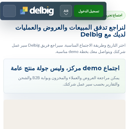
AR
تسجيل الدخول
Menu
اجتماع تجريبي لـ DELBIG CRM
لنراجع تدفق المبيعات والعروض والعمليات
لديك مع Delbig
اختر التاريخ وطريقة الاجتماع المناسبة. سيراجع فريق Delbig سير عمل
شركتك ويتواصل معك بخطة demo مناسبة.
اجتماع demo مركز، وليس جولة منتج عامة
يمكن مراجعة العروض والعملاء والمخزون وبوابة B2B والشحن
والتقارير بحسب سير عمل شركتك.