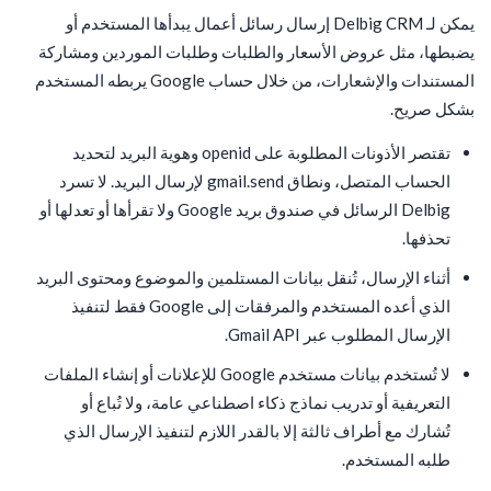
يمكن لـ Delbig CRM إرسال رسائل أعمال يبدأها المستخدم أو
يضبطها، مثل عروض الأسعار والطلبات وطلبات الموردين ومشاركة
المستندات والإشعارات، من خلال حساب Google يربطه المستخدم
بشكل صريح.
تقتصر الأذونات المطلوبة على openid وهوية البريد لتحديد
الحساب المتصل، ونطاق gmail.send لإرسال البريد. لا تسرد
Delbig الرسائل في صندوق بريد Google ولا تقرأها أو تعدلها أو
تحذفها.
أثناء الإرسال، تُنقل بيانات المستلمين والموضوع ومحتوى البريد
الذي أعده المستخدم والمرفقات إلى Google فقط لتنفيذ
الإرسال المطلوب عبر Gmail API.
لا تُستخدم بيانات مستخدم Google للإعلانات أو إنشاء الملفات
التعريفية أو تدريب نماذج ذكاء اصطناعي عامة، ولا تُباع أو
تُشارك مع أطراف ثالثة إلا بالقدر اللازم لتنفيذ الإرسال الذي
طلبه المستخدم.