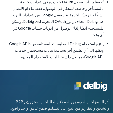
تُحفظ بيانات وصول OAuth وتجديده في إعدادات خاصة
بالمستأجر وخاضعة للتحكم في الوصول، فقط ما دام الاتصال
نشطًا وضروريًا للخدمة. عند فصل Google من إعدادات البريد
في Delbig، تُحذف رموز OAuth المخزنة لدى Delbig. ويمكن
للمستخدم أيضًا إلغاء الوصول من أذونات حساب Google في
أي وقت.
يلتزم استخدام Delbig للمعلومات المستلمة من Google APIs
ونقلها إلى أي تطبيق آخر بسياسة بيانات مستخدمي خدمات
Google API، بما في ذلك متطلبات الاستخدام المحدود.
أدر المنتجات والعروض والعملاء والطلبات والمخزون وB2B
والشحن والتقارير من البيع إلى التسليم ضمن تدفق واحد واضح.