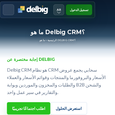
AR
تسجيل الدخول
Menu
ما هو Delbig CRM؟
ما هو DELBIG CRM؟
الرئيسية
»
إجابة مختصرة عن DELBIG
Delbig CRM هو نظام CRM سحابي يجمع عروض
الأسعار والبروفورما والمنتجات وقوائم الأسعار والعملاء
والطلبات والمخزون والموردين وبوابة B2B والشحن
والتقارير في سير عمل واحد.
استعرض الحلول
اطلب اجتماعًا تجريبيًا