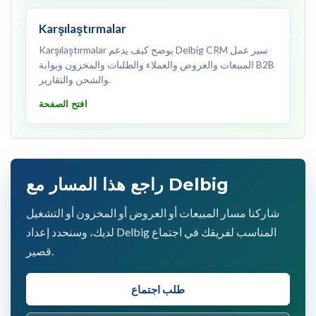
Karşılaştırmalar
Karşılaştırmalar يوضح كيف يدعم Delbig CRM سير عمل
المبيعات والعروض والعملاء والطلبات والمخزون وبوابة B2B
والشحن والتقارير.
افتح الصفحة
راجع هذا المسار مع Delbig
شاركنا مسار المبيعات أو العروض أو المخزون أو التشغيل
لديك، وسنحدد إعداد Delbig المناسب لفريقك في اجتماع
قصير.
طلب اجتماع