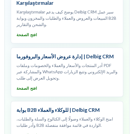
Karşılaştırmalar
Karşılaştırmalar يوضح كيف يدعم Delbig CRM سير عمل
المبيعات والعروض والعملاء والطلبات والمخزون وبوابة B2B
والشحن والتقارير.
افتح الصفحة
إدارة عروض الأسعار والبروفورما | Delbig CRM
أدر المنتجات والأسعار والعملاء والخصومات وملفات PDF
والمشاركة عبر WhatsApp والبريد الإلكتروني وتتبع الزيارات
وتحويل العرض إلى طلب.
افتح الصفحة
بوابة B2B للوكلاء والعملاء | Delbig CRM
امنح الوكلاء والعملاء وصولًا إلى الكتالوج والسلة والطلبات،
وأدر طلبات B2B الواردة في قائمة موافقة منفصلة.