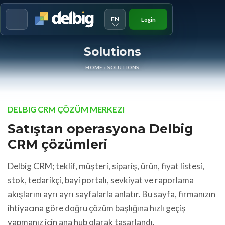
EN
Login
Menu
Solutions
HOME
»
SOLUTIONS
DELBIG CRM ÇÖZÜM MERKEZI
Satıştan operasyona Delbig
CRM çözümleri
Delbig CRM; teklif, müşteri, sipariş, ürün, fiyat listesi,
stok, tedarikçi, bayi portalı, sevkiyat ve raporlama
akışlarını ayrı ayrı sayfalarla anlatır. Bu sayfa, firmanızın
ihtiyacına göre doğru çözüm başlığına hızlı geçiş
yapmanız için ana hub olarak tasarlandı.