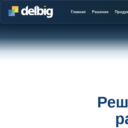
Главная
Решения
Проду
Реш
р