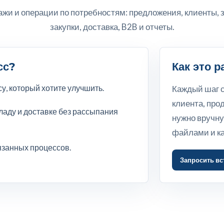
ажи и операции по потребностям: предложения, клиенты, з
закупки, доставка, B2B и отчеты.
сс?
Как это 
, который хотите улучшить.
Каждый шаг с
клиента, про
кладу и доставке без рассыпания
нужно вручн
файлами и к
язанных процессов.
Запросить вс