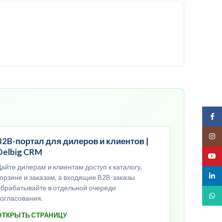
Face
Insta
B2B-портал для дилеров и клиентов |
Delbig CRM
YouT
Дайте дилерам и клиентам доступ к каталогу,
linked
корзине и заказам, а входящие B2B-заказы
обрабатывайте в отдельной очереди
What
согласования.
ОТКРЫТЬ СТРАНИЦУ