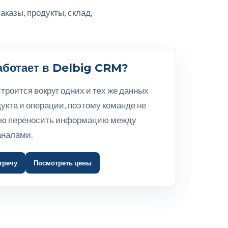
аказы, продукты, склад,
работает в Delbig CRM?
троится вокруг одних и тех же данных
дукта и операции, поэтому команде не
ую переносить информацию между
аналами.
тречу
Посмотреть цены