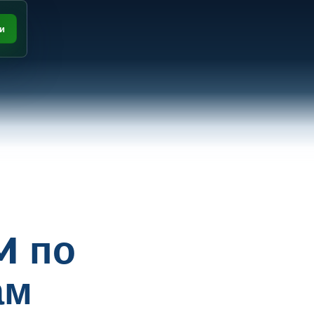
и
M по
ам