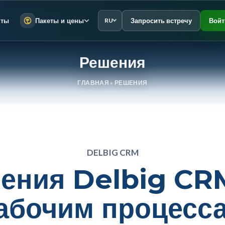
Запросить встречу
Войт
кты
Пакеты и цены
RU
Решения
ГЛАВНАЯ
»
РЕШЕНИЯ
DELBIG CRM
ения Delbig CR
абочим процесс