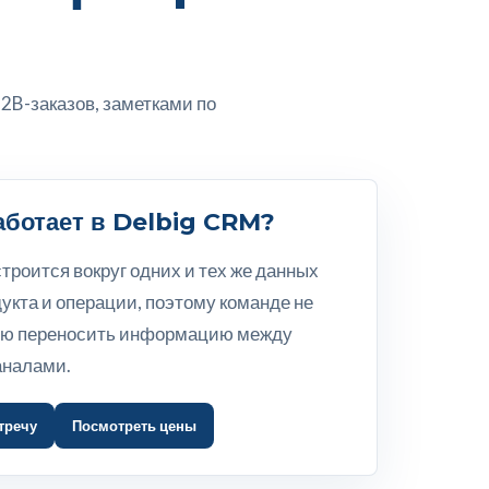
B-заказов, заметками по
работает в Delbig CRM?
троится вокруг одних и тех же данных
дукта и операции, поэтому команде не
ую переносить информацию между
аналами.
тречу
Посмотреть цены