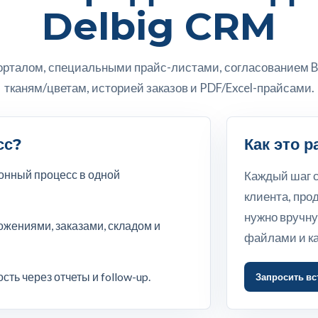
Delbig CRM
орталом, специальными прайс-листами, согласованием B2
тканям/цветам, историей заказов и PDF/Excel-прайсами.
сс?
Как это 
ионный процесс в одной
Каждый шаг с
клиента, про
нужно вручн
жениями, заказами, складом и
файлами и к
ть через отчеты и follow-up.
Запросить вс