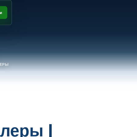
и
ЛЕРЫ
леры |