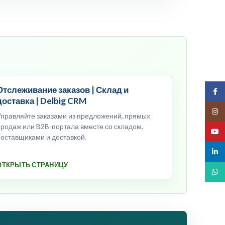
Отслеживание заказов | Склад и
Face
доставка | Delbig CRM
Insta
Управляйте заказами из предложений, прямых
продаж или B2B-портала вместе со складом,
YouT
поставщиками и доставкой.
linked
ОТКРЫТЬ СТРАНИЦУ
What