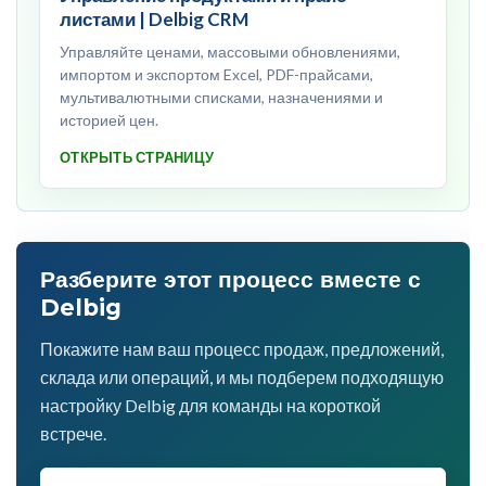
листами | Delbig CRM
Управляйте ценами, массовыми обновлениями,
импортом и экспортом Excel, PDF-прайсами,
мультивалютными списками, назначениями и
историей цен.
ОТКРЫТЬ СТРАНИЦУ
Разберите этот процесс вместе с
Delbig
Покажите нам ваш процесс продаж, предложений,
склада или операций, и мы подберем подходящую
настройку Delbig для команды на короткой
встрече.