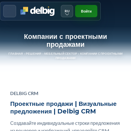
RU
Войти
Menu
Компании с проектными
продажами
ГЛАВНАЯ
»
РЕШЕНИЯ
»
МЕБЕЛЬНЫЙ СЕКТОР
»
КОМПАНИИ С ПРОЕКТНЫМИ
ПРОДАЖАМИ
DELBIG CRM
Проектные продажи | Визуальные
предложения | Delbig CRM
Создавайте индивидуальные строки предложения
из рендеров и изображений, управляйте CBM,