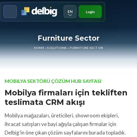
EN
Login
Menu
Furniture Sector
HOME
»
SOLUTIONS
»
FURNITURE SECTOR
MOBILYA SEKTÖRÜ ÇÖZÜM HUB SAYFASI
Mobilya firmaları için tekliften
teslimata CRM akışı
Mobilya mağazaları, üreticileri, showroom ekipleri,
ihracat satışları ve bayi ağıyla çalışan firmalar için
Delbig’in öne çıkan çözüm sayfalarını burada topladık.