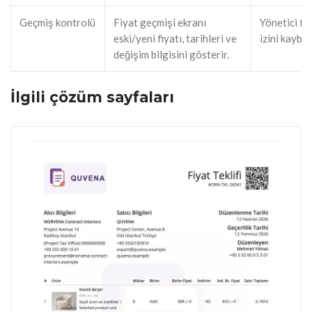
Geçmiş kontrolü
Fiyat geçmişi ekranı
Yönetici fi
eski/yeni fiyatı, tarihleri ve
izini kaybe
değişim bilgisini gösterir.
İlgili çözüm sayfaları