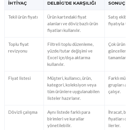
İHTIYAÇ
DELBIG’DE KARŞILIĞI
SONUÇ
Tekil ürün fiyatı
Ürün kartındaki fiyat
Satış ekibi
alanları ve döviz bazlı ürün
fiyatıyla tek
fiyatları kullanılır.
Toplu fiyat
Filtreli toplu düzenleme,
Çok ürünlü 
revizyonu
yüzde/tutar değişimi ve
güncellemel
Excel içe/dışa aktarma
tamamlanır
kullanılır.
Fiyat listesi
Müşteri, kullanıcı, ürün,
Farklı müşt
kategori, koleksiyon veya
grupları ayr
tüm ürünlere uygulanabilen
çalışır.
listeler hazırlanır.
Dövizli çalışma
Aynı listede farklı para
İhracat, ba
birimleri ve kurallar
fiyatları d
yönetilebilir.
ilerler.