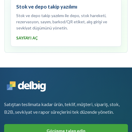
Stok ve depo takip yazılımı
Stok ve depo takip yazılımı ile depo, stok hareketi,
rezervasyon, sayım, barkod/QR etiket, alış girişi ve
sevkiyat düşümünü yönetin.
SAYFAYI AÇ
Satıştan teslimata kadar ürün, teklif, müşteri, sipariş, stok,
B2B, sevkiyat ve rapor süreçlerini tek düzende yönetin.
Görüşme talep edin