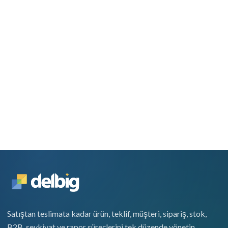
Satıştan teslimata kadar ürün, teklif, müşteri, sipariş, stok,
B2B, sevkiyat ve rapor süreçlerini tek düzende yönetin.