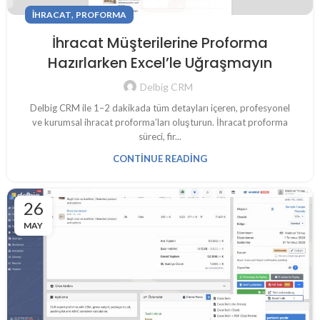
,
IHRACAT
PROFORMA
İhracat Müşterilerine Proforma
Hazırlarken Excel’le Uğraşmayın
Delbig CRM
Delbig CRM ile 1–2 dakikada tüm detayları içeren, profesyonel
ve kurumsal ihracat proforma’ları oluşturun. İhracat proforma
süreci, fir...
CONTINUE READING
26
MAY