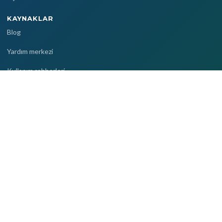
KAYNAKLAR
Blog
Yardım merkezi
Kullanım rehberleri
Sıkça sorulan sorular
Video eğitimler
ŞIRKET
Referanslarımız
Müşteri yorumları
Tanıtım filmi
İletişim
Görüşme talebi