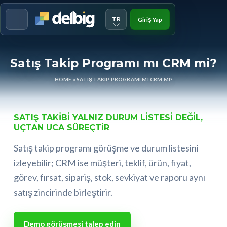
TR
Giriş Yap
Menu
Satış Takip Programı mı CRM mi?
HOME
»
SATIŞ TAKIP PROGRAMI MI CRM MI?
SATIŞ TAKIBI YALNIZ DURUM LISTESI DEĞIL,
UÇTAN UCA SÜREÇTIR
Satış takip programı görüşme ve durum listesini
izleyebilir; CRM ise müşteri, teklif, ürün, fiyat,
görev, fırsat, sipariş, stok, sevkiyat ve raporu aynı
satış zincirinde birleştirir.
Demo görüşmesi talep edin