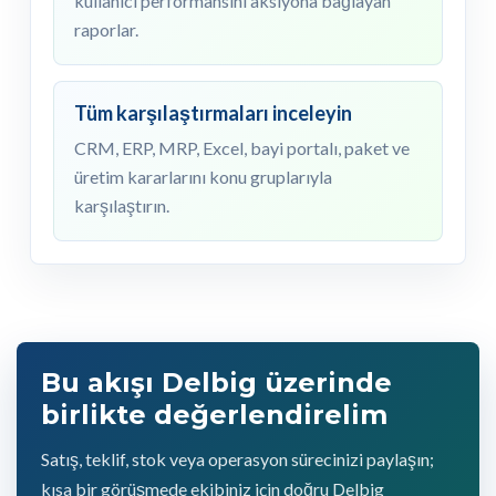
kullanıcı performansını aksiyona bağlayan
raporlar.
Tüm karşılaştırmaları inceleyin
CRM, ERP, MRP, Excel, bayi portalı, paket ve
üretim kararlarını konu gruplarıyla
karşılaştırın.
Bu akışı Delbig üzerinde
birlikte değerlendirelim
Satış, teklif, stok veya operasyon sürecinizi paylaşın;
kısa bir görüşmede ekibiniz için doğru Delbig