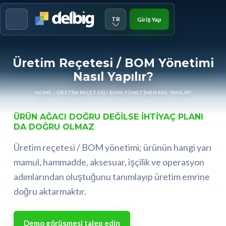
TR
Giriş Yap
Menu
Üretim Reçetesi / BOM Yönetimi
Nasıl Yapılır?
HOME
»
ÜRETIM REÇETESI / BOM YÖNETIMI NASIL YAPILIR?
ÜRÜN AĞACI DOĞRU DEĞILSE IHTIYAÇ PLANI
DA DOĞRU OLMAZ
Üretim reçetesi / BOM yönetimi; ürünün hangi yarı
mamul, hammadde, aksesuar, işçilik ve operasyon
adımlarından oluştuğunu tanımlayıp üretim emrine
doğru aktarmaktır.
Demo görüşmesi talep edin