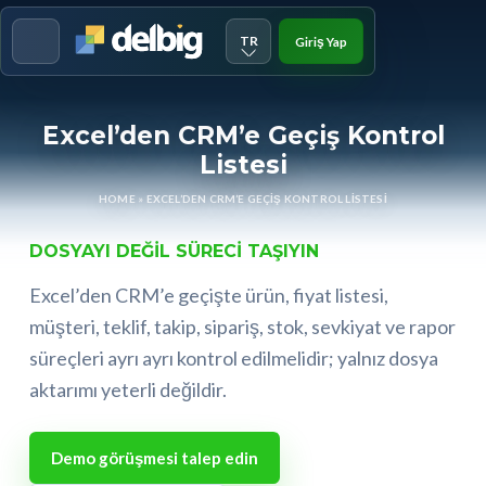
TR
Giriş Yap
Menu
Excel’den CRM’e Geçiş Kontrol
Listesi
HOME
»
EXCEL’DEN CRM’E GEÇIŞ KONTROL LISTESI
DOSYAYI DEĞIL SÜRECI TAŞIYIN
Excel’den CRM’e geçişte ürün, fiyat listesi,
müşteri, teklif, takip, sipariş, stok, sevkiyat ve rapor
süreçleri ayrı ayrı kontrol edilmelidir; yalnız dosya
aktarımı yeterli değildir.
Demo görüşmesi talep edin