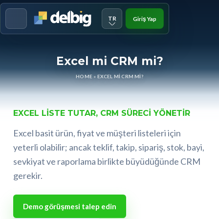
TR
Giriş Yap
Menu
Excel mi CRM mi?
HOME
»
EXCEL MI CRM MI?
EXCEL LISTE TUTAR, CRM SÜRECI YÖNETIR
Excel basit ürün, fiyat ve müşteri listeleri için
yeterli olabilir; ancak teklif, takip, sipariş, stok, bayi,
sevkiyat ve raporlama birlikte büyüdüğünde CRM
gerekir.
Demo görüşmesi talep edin