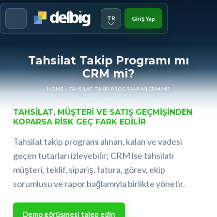
TR
Giriş Yap
Menu
Tahsilat Takip Programı mı
CRM mi?
HOME
»
TAHSILAT TAKIP PROGRAMI MI CRM MI?
TAHSILAT, MÜŞTERI VE SATIŞ GEÇMIŞINDEN
KOPARSA RISK GEÇ FARK EDILIR
Tahsilat takip programı alınan, kalan ve vadesi
geçen tutarları izleyebilir; CRM ise tahsilatı
müşteri, teklif, sipariş, fatura, görev, ekip
sorumlusu ve rapor bağlamıyla birlikte yönetir.
Demo görüşmesi talep edin