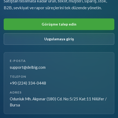
Satıştan teslimata kadar ürün, teklif, müşteri, sipariş, stok,
B2B, sevkiyat ve rapor süreçlerini tek düzende yönetin.
Görüşme talep edin
Uygulamaya giriş
E-POSTA
support@delbig.com
TELEFON
+90 (224) 334-0448
ADRES
Odunluk Mh. Akpınar (180) Cd. No:5/25 Kat:11 Nilüfer /
Bursa