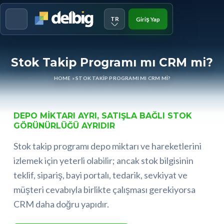
TR
Giriş Yap
Menu
Stok Takip Programı mı CRM mi?
HOME
»
STOK TAKIP PROGRAMI MI CRM MI?
DEPO MIKTARI AYRI, SATIŞLA BAĞLI STOK
GÖRÜNÜRLÜĞÜ AYRIDIR
Stok takip programı depo miktarı ve hareketlerini
izlemek için yeterli olabilir; ancak stok bilgisinin
teklif, sipariş, bayi portalı, tedarik, sevkiyat ve
müşteri cevabıyla birlikte çalışması gerekiyorsa
CRM daha doğru yapıdır.