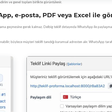
indirim ve genel toplam birlikte görüntülenir.
pp, e-posta, PDF veya Excel ile g
ograma geçmesine gerek kalmaz. Delbig teklif detayında WhatsApp ile paylaşma
bilir; böylece müşteri teklifi tanıdığı kurumsal adresten alır. WhatsApp tarafınd