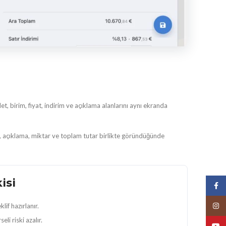
det, birim, fiyat, indirim ve açıklama alanlarını aynı ekranda
, açıklama, miktar ve toplam tutar birlikte göründüğünde
isi
Face
Insta
lif hazırlanır.
eli riski azalır.
YouT