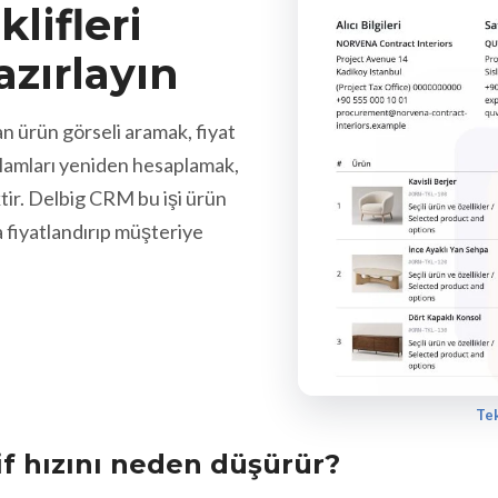
lifleri
azırlayın
n ürün görseli aramak, fiyat
plamları yeniden hesaplamak,
ir. Delbig CRM bu işi ürün
 fiyatlandırıp müşteriye
Tek
lif hızını neden düşürür?