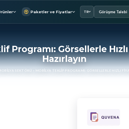
Görüşme Talebi
rünler
Paketler ve Fiyatlar
TR
if Programı: Görsellerle Hızlı 
Hazırlayın
MOBILYA SEKTÖRÜ
»
MOBILYA TEKLIF PROGRAMI: GÖRSELLERLE HIZLI FIYA