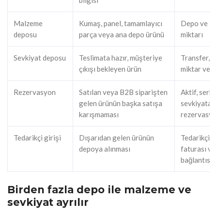
Malzeme
Kumaş, panel, tamamlayıcı
Depo ve lo
deposu
parça veya ana depo ürünü
miktarı
Sevkiyat deposu
Teslimata hazır, müşteriye
Transfer, r
çıkışı bekleyen ürün
miktar ve t
Rezervasyon
Satılan veya B2B siparişten
Aktif, serb
gelen ürünün başka satışa
sevkiyata 
karışmaması
rezervasy
Tedarikçi girişi
Dışarıdan gelen ürünün
Tedarikçi si
depoya alınması
faturası ve
bağlantısı
Birden fazla depo ile malzeme ve
sevkiyat ayrılır