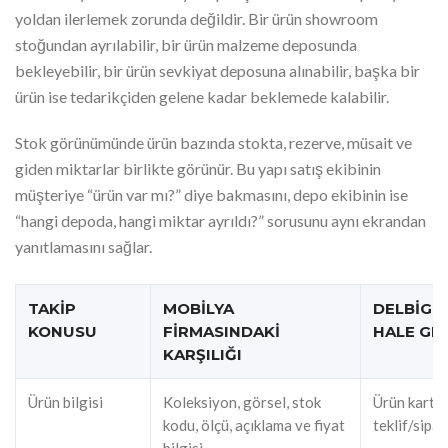
yoldan ilerlemek zorunda değildir. Bir ürün showroom
stoğundan ayrılabilir, bir ürün malzeme deposunda
bekleyebilir, bir ürün sevkiyat deposuna alınabilir, başka bir
ürün ise tedarikçiden gelene kadar beklemede kalabilir.
Stok görünümünde ürün bazında stokta, rezerve, müsait ve
giden miktarlar birlikte görünür. Bu yapı satış ekibinin
müşteriye “ürün var mı?” diye bakmasını, depo ekibinin ise
“hangi depoda, hangi miktar ayrıldı?” sorusunu aynı ekrandan
yanıtlamasını sağlar.
TAKIP
MOBILYA
DELBIG’
KONUSU
FIRMASINDAKI
HALE GEL
KARŞILIĞI
Ürün bilgisi
Koleksiyon, görsel, stok
Ürün kartı, 
kodu, ölçü, açıklama ve fiyat
teklif/sipar
bilgisi