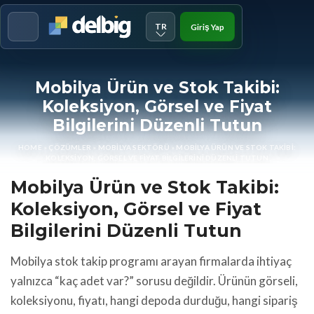
TR
Giriş Yap
Menu
Mobilya Ürün ve Stok Takibi:
Koleksiyon, Görsel ve Fiyat
Bilgilerini Düzenli Tutun
HOME
»
ÇÖZÜMLER
»
MOBILYA SEKTÖRÜ
»
MOBILYA ÜRÜN VE STOK TAKIBI:
KOLEKSIYON, GÖRSEL VE FIYAT BILGILERINI DÜZENLI TUTUN
Mobilya Ürün ve Stok Takibi:
Koleksiyon, Görsel ve Fiyat
Bilgilerini Düzenli Tutun
Mobilya stok takip programı arayan firmalarda ihtiyaç
yalnızca “kaç adet var?” sorusu değildir. Ürünün görseli,
koleksiyonu, fiyatı, hangi depoda durduğu, hangi sipariş