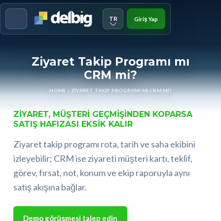
TR
Giriş Yap
Menu
Ziyaret Takip Programı mı
CRM mi?
HOME
»
ZIYARET TAKIP PROGRAMI MI CRM MI?
ZIYARET, MÜŞTERI GEÇMIŞINDEN KOPARSA
SATIŞ HAFIZASI EKSIK KALIR
Ziyaret takip programı rota, tarih ve saha ekibini
izleyebilir; CRM ise ziyareti müşteri kartı, teklif,
görev, fırsat, not, konum ve ekip raporuyla aynı
satış akışına bağlar.
Demo görüşmesi talep edin