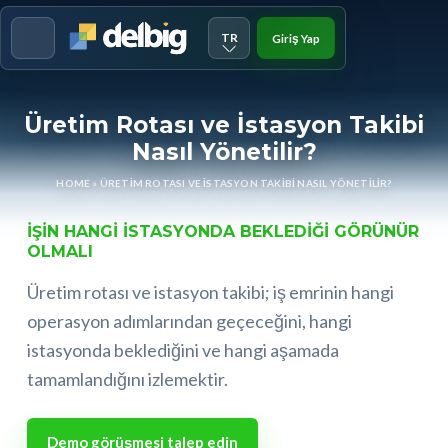
TR
Giriş Yap
Menu
Üretim Rotası ve İstasyon Takibi
Nasıl Yönetilir?
HOME
»
ÜRETIM ROTASI VE İSTASYON TAKIBI NASIL YÖNETILIR?
İŞIN HANGI ISTASYONDA BEKLEDIĞI GÖRÜNÜR
OLMALI
Üretim rotası ve istasyon takibi; iş emrinin hangi
operasyon adımlarından geçeceğini, hangi
istasyonda beklediğini ve hangi aşamada
tamamlandığını izlemektir.
Demo görüşmesi talep edin