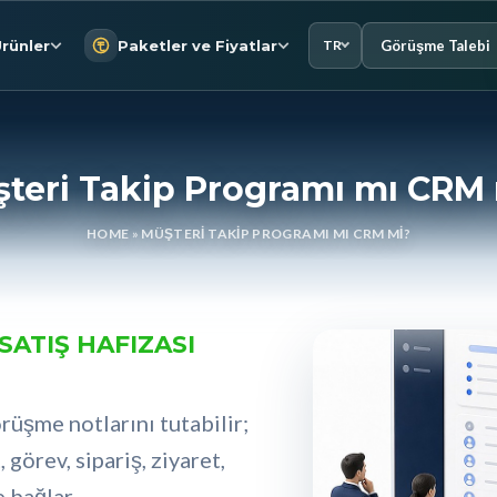
Görüşme Talebi
rünler
Paketler ve Fiyatlar
TR
teri Takip Programı mı CRM
HOME
»
MÜŞTERI TAKIP PROGRAMI MI CRM MI?
SATIŞ HAFIZASI
rüşme notlarını tutabilir;
 görev, sipariş, ziyaret,
e bağlar.