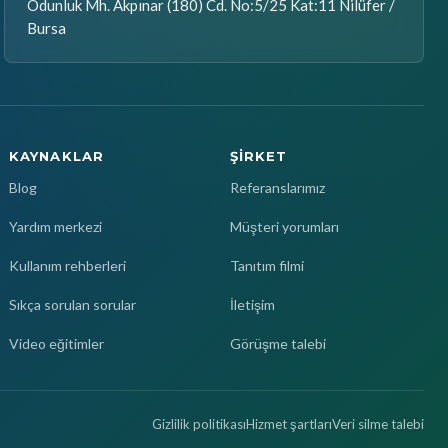
Odunluk Mh. Akpınar (180) Cd. No:5/25 Kat:11 Nilüfer /
Bursa
KAYNAKLAR
ŞIRKET
Blog
Referanslarımız
Yardım merkezi
Müşteri yorumları
Kullanım rehberleri
Tanıtım filmi
Sıkça sorulan sorular
İletişim
Video eğitimler
Görüşme talebi
Gizlilik politikası
Hizmet şartları
Veri silme talebi