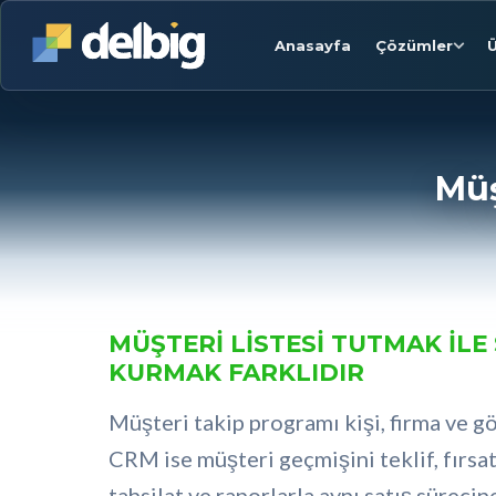
Anasayfa
Çözümler
Ü
Müş
MÜŞTERI LISTESI TUTMAK ILE 
KURMAK FARKLIDIR
Müşteri takip programı kişi, firma ve gö
CRM ise müşteri geçmişini teklif, fırsat,
tahsilat ve raporlarla aynı satış sürecin