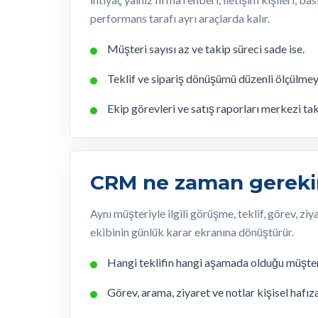
performans tarafı ayrı araçlarda kalır.
Müşteri sayısı az ve takip süreci sade ise.
Teklif ve sipariş dönüşümü düzenli ölçülme
Ekip görevleri ve satış raporları merkezi t
CRM ne zaman gereki
Aynı müşteriyle ilgili görüşme, teklif, görev, zi
ekibinin günlük karar ekranına dönüştürür.
Hangi teklifin hangi aşamada olduğu müşter
Görev, arama, ziyaret ve notlar kişisel hafı