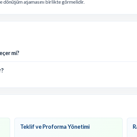
 ve dönüşüm aşamasını birlikte görmelidir.
eçer mi?
r?
Teklif ve Proforma Yönetimi
R