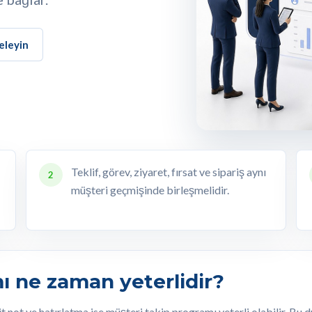
eleyin
Teklif, görev, ziyaret, fırsat ve sipariş aynı
2
müşteri geçmişinde birleşmelidir.
ı ne zaman yeterlidir?
asit not ve hatırlatma ise müşteri takip programı yeterli olabilir. Bu 