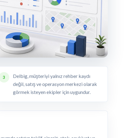
Delbig, müşteriyi yalnız rehber kaydı
3
değil, satış ve operasyon merkezi olarak
görmek isteyen ekipler için uygundur.
durumda satışın teklif, sipariş, stok, sevkiyat ve