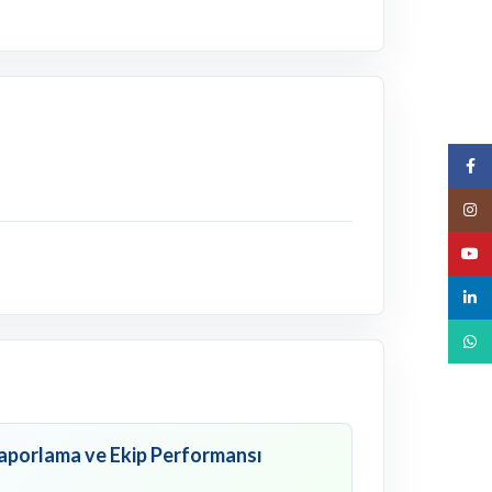
Face
Insta
YouT
linked
What
aporlama ve Ekip Performansı