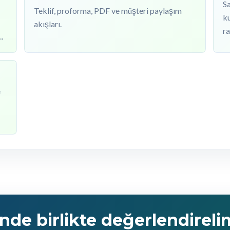
Sa
Teklif, proforma, PDF ve müşteri paylaşım
ku
akışları.
ra
.
e
inde birlikte değerlendireli