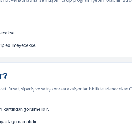
yecekse.
akip edilmeyecekse.
r?
yaret, fırsat, sipariş ve satış sonrası aksiyonlar birlikte izleneceks
i kartından görülmelidir.
zaya dağılmamalıdır.