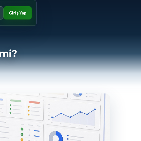
Giriş Yap
 mi?