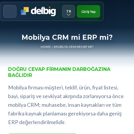
TR
Giriş Yap
Menu
Mobilya CRM mi ERP mi?
HOME
»
MOBILYA CRM MI ERP MI?
DOĞRU CEVAP FIRMANIN DARBOĞAZINA
BAĞLIDIR
Mobilya firması müşteri, teklif, ürün, fiyat listesi,
bayi, sipariş ve sevkiyat akışında zorlanıyorsa önce
mobilya CRM; muhasebe, insan kaynakları ve tüm
fabrika kaynak planlaması gerekiyorsa daha geniş
ERP değerlendirilmelidir.