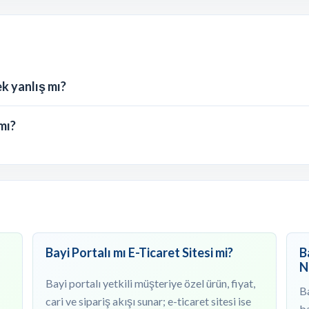
k yanlış mı?
mı?
Bayi Portalı mı E-Ticaret Sitesi mi?
B
N
Bayi portalı yetkili müşteriye özel ürün, fiyat,
Ba
cari ve sipariş akışı sunar; e-ticaret sitesi ise
ba