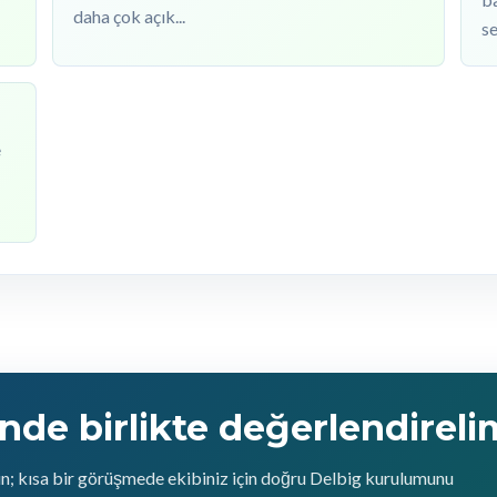
daha çok açık...
se
e
inde birlikte değerlendireli
şın; kısa bir görüşmede ekibiniz için doğru Delbig kurulumunu