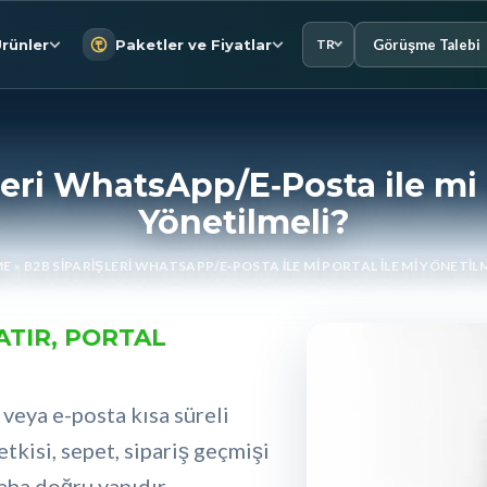
Görüşme Talebi
rünler
Paketler ve Fiyatlar
TR
leri WhatsApp/E‑Posta ile mi P
Yönetilmeli?
ME
»
B2B SIPARIŞLERI WHATSAPP/E‑POSTA ILE MI PORTAL ILE MI YÖNETIL
ATIR, PORTAL
veya e-posta kısa süreli
 yetkisi, sepet, sipariş geçmişi
ha doğru yapıdır.