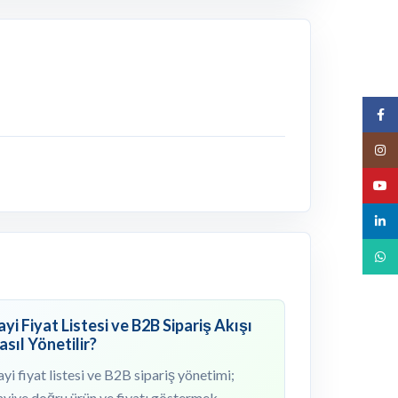
Face
Insta
YouT
linked
What
ayi Fiyat Listesi ve B2B Sipariş Akışı
asıl Yönetilir?
yi fiyat listesi ve B2B sipariş yönetimi;
yiye doğru ürün ve fiyatı göstermek,