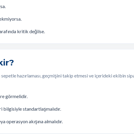
ysa.
rekmiyorsa.
arafında kritik değilse.
kir?
şi sepetle hazırlaması, geçmişini takip etmesi ve içerideki ekibin 
öre görmelidir.
i bilgisiyle standartlaşmalıdır.
eya operasyon akışına almalıdır.