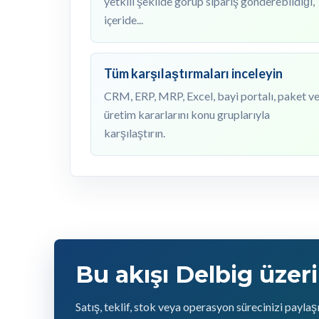
yetkili şekilde görüp sipariş gönderebildiği,
içeride...
Tüm karşılaştırmaları inceleyin
CRM, ERP, MRP, Excel, bayi portalı, paket v
üretim kararlarını konu gruplarıyla
karşılaştırın.
Bu akışı Delbig üzer
Satış, teklif, stok veya operasyon sürecinizi payla