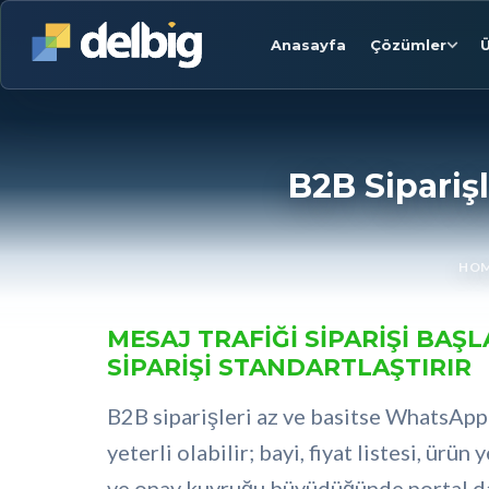
Anasayfa
Çözümler
Ü
B2B Sipariş
HO
MESAJ TRAFIĞI SIPARIŞI BAŞL
SIPARIŞI STANDARTLAŞTIRIR
B2B siparişleri az ve basitse WhatsApp 
yeterli olabilir; bayi, fiyat listesi, ürün
ve onay kuyruğu büyüdüğünde portal da