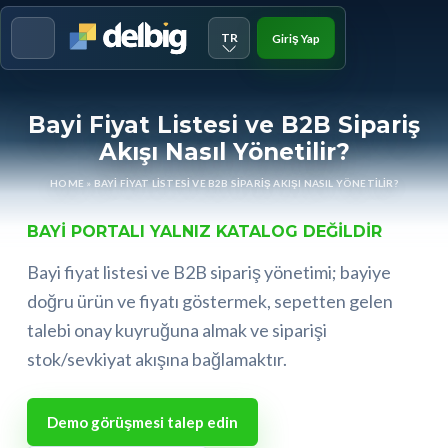
TR
Giriş Yap
Menu
Bayi Fiyat Listesi ve B2B Sipariş
Akışı Nasıl Yönetilir?
HOME
»
BAYI FIYAT LISTESI VE B2B SIPARIŞ AKIŞI NASIL YÖNETILIR?
BAYI PORTALI YALNIZ KATALOG DEĞILDIR
Bayi fiyat listesi ve B2B sipariş yönetimi; bayiye
doğru ürün ve fiyatı göstermek, sepetten gelen
talebi onay kuyruğuna almak ve siparişi
stok/sevkiyat akışına bağlamaktır.
Demo görüşmesi talep edin