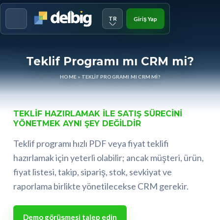
TR
Giriş Yap
Menu
Teklif Programı mı CRM mi?
HOME
»
TEKLIF PROGRAMI MI CRM MI?
TEKLIF HAZIRLAMAK ILE SATIŞ SÜRECINI
YÖNETMEK AYNI ŞEY DEĞILDIR
Teklif programı hızlı PDF veya fiyat teklifi
hazırlamak için yeterli olabilir; ancak müşteri, ürün,
fiyat listesi, takip, sipariş, stok, sevkiyat ve
raporlama birlikte yönetilecekse CRM gerekir.
Demo görüşmesi talep edin