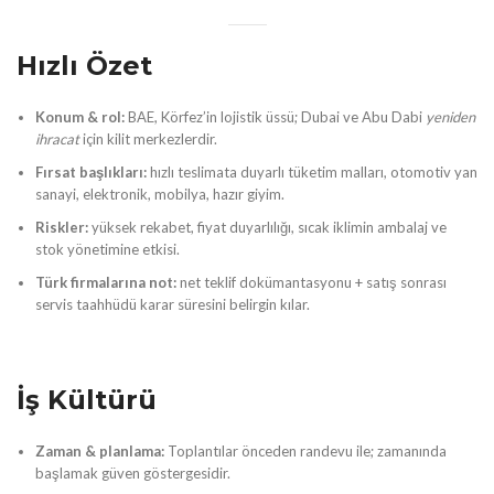
Hızlı Özet
Konum & rol:
BAE, Körfez’in lojistik üssü; Dubai ve Abu Dabi
yeniden
ihracat
için kilit merkezlerdir.
Fırsat başlıkları:
hızlı teslimata duyarlı tüketim malları, otomotiv yan
sanayi, elektronik, mobilya, hazır giyim.
Riskler:
yüksek rekabet, fiyat duyarlılığı, sıcak iklimin ambalaj ve
stok yönetimine etkisi.
Türk firmalarına not:
net teklif dokümantasyonu + satış sonrası
servis taahhüdü karar süresini belirgin kılar.
İş Kültürü
Zaman & planlama:
Toplantılar önceden randevu ile; zamanında
başlamak güven göstergesidir.