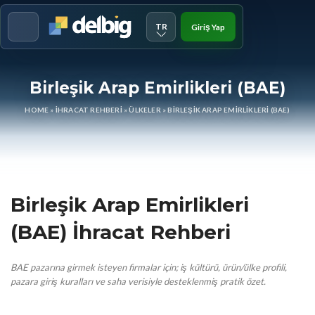
TR
Giriş Yap
Menu
Birleşik Arap Emirlikleri (BAE)
HOME
»
İHRACAT REHBERI
»
ÜLKELER
»
BIRLEŞIK ARAP EMIRLIKLERI (BAE)
Birleşik Arap Emirlikleri
(BAE) İhracat Rehberi
BAE pazarına girmek isteyen firmalar için; iş kültürü, ürün/ülke profili,
pazara giriş kuralları ve saha verisiyle desteklenmiş pratik özet.