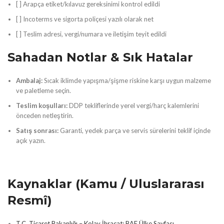
[ ] Arapça etiket/kılavuz gereksinimi kontrol edildi
[ ] Incoterms ve sigorta poliçesi yazılı olarak net
[ ] Teslim adresi, vergi/numara ve iletişim teyit edildi
Sahadan Notlar & Sık Hatalar
Ambalaj:
Sıcak iklimde yapışma/şişme riskine karşı uygun malzeme
ve paletleme seçin.
Teslim koşulları:
DDP tekliflerinde yerel vergi/harç kalemlerini
önceden netleştirin.
Satış sonrası:
Garanti, yedek parça ve servis sürelerini teklif içinde
açık yazın.
Kaynaklar (Kamu / Uluslararası
Resmî)
T.C. Ticaret Bakanlığı – Kolay İhracat: BAE Ülke Sayfası