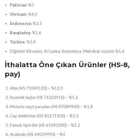
Pakistan
: %7
Vietnam
: %4,3
Endonezya
: %2,3
Bangladeş
: %1,6
Türkiye
: %1,4
Diğerleri (Ekvador, Sri Lanka, Kolombiya, Meksika): toplam %1,6
İthalatta Öne Çıkan Ürünler (HS-8,
pay)
Altın (HS 71049120) – %13,9
Kıymetli taşlar (HS 71023910) – %5,2
Motorlu taşıt parçaları (HS 87089900) – %1,8
Cep telefonları (HS 85171300) – %1,5
Pamuk tişörtler (HS 61091000) – %1,2
Ayakkabı (HS 64029990) – %1