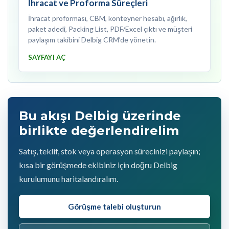
İhracat ve Proforma Süreçleri
İhracat proforması, CBM, konteyner hesabı, ağırlık,
paket adedi, Packing List, PDF/Excel çıktı ve müşteri
paylaşım takibini Delbig CRM’de yönetin.
SAYFAYI AÇ
Bu akışı Delbig üzerinde
birlikte değerlendirelim
Satış, teklif, stok veya operasyon sürecinizi paylaşın;
kısa bir görüşmede ekibiniz için doğru Delbig
kurulumunu haritalandıralım.
Görüşme talebi oluşturun