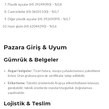
Plastik eşyalar (HS 39249090) – %0,8
Canlı bitkiler (HS 06031100) – %0,7
Diğer plastik eşyalar (HS 39269099) – %0,7
Hazır giyim (HS 62044290) – %0,6
Pazara Giriş & Uyum
Gümrük & Belgeler
Asgari belgeler:
Ticari fatura,
menşe şahadetnamesi
, paketleme
listesi. Ürün grubuna göre ek sertifikalar talep edilebilir.
Etiketleme:
Tüketici ürünlerinde Arapça etiket/kullanım kılavuzu
gerekebilir; teknik ürünlerde standart/uygunluk doğrulaması
yapılmalıdır.
Lojistik & Teslim