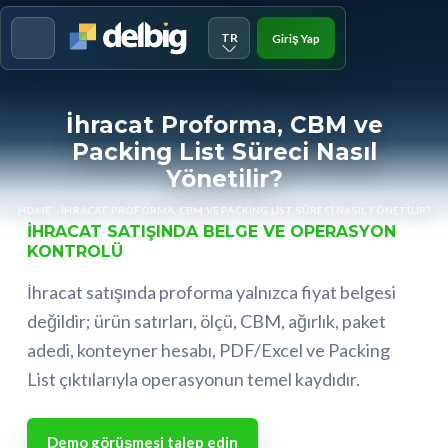
TR
Giriş Yap
Menu
İhracat Proforma, CBM ve
Packing List Süreci Nasıl
Yönetilir?
HOME
»
İHRACAT PROFORMA, CBM VE PACKING LIST SÜRECI NASIL YÖNETILIR?
İHRACAT SATIŞINDA BELGE VE OPERASYON
KONTROLÜ
İhracat satışında proforma yalnızca fiyat belgesi
değildir; ürün satırları, ölçü, CBM, ağırlık, paket
adedi, konteyner hesabı, PDF/Excel ve Packing
List çıktılarıyla operasyonun temel kaydıdır.
Demo görüşmesi talep edin