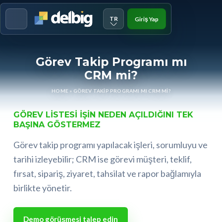
TR
Giriş Yap
Menu
Görev Takip Programı mı
CRM mi?
HOME
»
GÖREV TAKIP PROGRAMI MI CRM MI?
GÖREV LISTESI IŞIN NEDEN AÇILDIĞINI TEK
BAŞINA GÖSTERMEZ
Görev takip programı yapılacak işleri, sorumluyu ve
tarihi izleyebilir; CRM ise görevi müşteri, teklif,
fırsat, sipariş, ziyaret, tahsilat ve rapor bağlamıyla
birlikte yönetir.
Demo görüşmesi talep edin