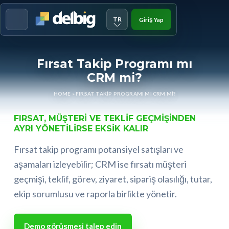
TR
Giriş Yap
Menu
Fırsat Takip Programı mı
CRM mi?
HOME
»
FIRSAT TAKIP PROGRAMI MI CRM MI?
FIRSAT, MÜŞTERI VE TEKLIF GEÇMIŞINDEN
AYRI YÖNETILIRSE EKSIK KALIR
Fırsat takip programı potansiyel satışları ve
aşamaları izleyebilir; CRM ise fırsatı müşteri
geçmişi, teklif, görev, ziyaret, sipariş olasılığı, tutar,
ekip sorumlusu ve raporla birlikte yönetir.
Demo görüşmesi talep edin