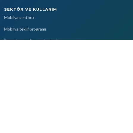
SEKTÖR VE KULLANIM
Mobilya sektörü
Mobilya teklif programı
İhracat ve proforma süreçleri
Proje bazlı satış
Dijital kartvizit
KAYNAKLAR
Blog
Yardım merkezi
Kullanım rehberleri
Sıkça sorulan sorular
Video eğitimler