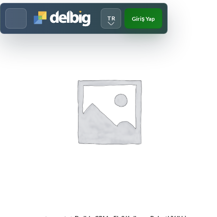
TR
Giriş Yap
Menu