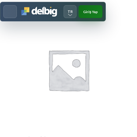
TR
Giriş Yap
Menu