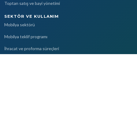
Toptan satış ve bayi yönetimi
SEKTÖR VE KULLANIM
Mobilya sektörü
Mobilya teklif programı
İhracat ve proforma süreçleri
Proje bazlı satış
Dijital kartvizit
KAYNAKLAR
Blog
Yardım merkezi
Kullanım rehberleri
Sıkça sorulan sorular