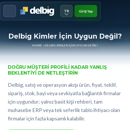
TR
Giriş Yap
Menu
Delbig Kimler İçin Uygun Değil?
HOME
»
DELBIG KIMLER İÇIN UYGUN DEĞIL?
DOĞRU MÜŞTERI PROFILI KADAR YANLIŞ
BEKLENTIYI DE NETLEŞTIRIN
Delbig, satış ve operasyon akışı ürün, fiyat, teklif,
sipariş, stok, bayi veya sevkiyatla bağlantılı firmalar
için uygundur; yalnız basit kişi rehberi, tam
muhasebe ERP veya tek seferlik tablo ihtiyacı olan
firmalar için fazla kapsamlı kalabilir.