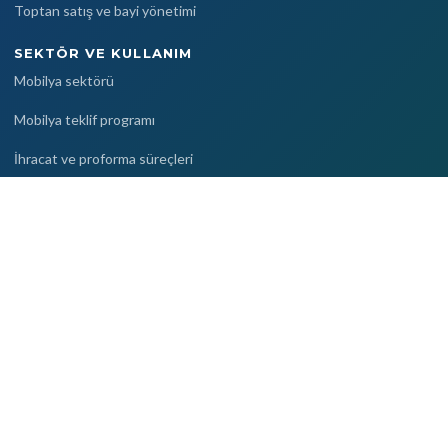
Toptan satış ve bayi yönetimi
SEKTÖR VE KULLANIM
Mobilya sektörü
Mobilya teklif programı
İhracat ve proforma süreçleri
Proje bazlı satış
Dijital kartvizit
KAYNAKLAR
Blog
Yardım merkezi
Kullanım rehberleri
Sıkça sorulan sorular