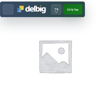
TR
Giriş Yap
Menu