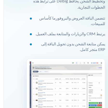
وتخطيط الشحن. يحافظ Delbig على ترابط هذه
الخطوات التجارية.
تتضمن الباقة العروض والبروفورما كأساس
للمبيعات.
يرتبط CRM والزيارات والمتابعة بملف العميل.
يمكن متابعة الشحن بدون تحويل الباقة إلى
ERP متجر كامل.