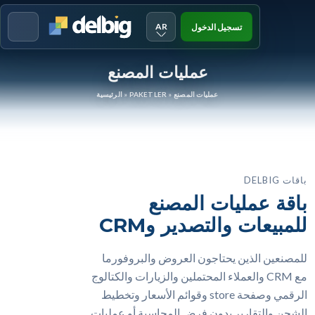
AR
تسجيل الدخول
Menu
عمليات المصنع
عمليات المصنع
»
PAKETLER
»
الرئيسية
باقات DELBIG
باقة عمليات المصنع
للمبيعات والتصدير وCRM
للمصنعين الذين يحتاجون العروض والبروفورما
مع CRM والعملاء المحتملين والزيارات والكتالوج
الرقمي وصفحة store وقوائم الأسعار وتخطيط
الشحن والتقارير بدون فرض المحاسبة أو عمليات