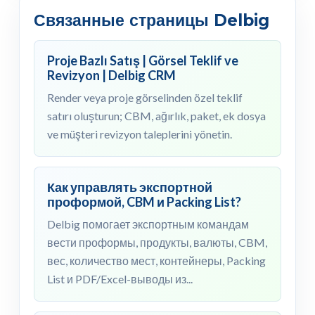
Связанные страницы Delbig
Proje Bazlı Satış | Görsel Teklif ve
Revizyon | Delbig CRM
Render veya proje görselinden özel teklif
satırı oluşturun; CBM, ağırlık, paket, ek dosya
ve müşteri revizyon taleplerini yönetin.
Как управлять экспортной
проформой, CBM и Packing List?
Delbig помогает экспортным командам
вести проформы, продукты, валюты, CBM,
вес, количество мест, контейнеры, Packing
List и PDF/Excel-выводы из...