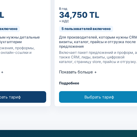
В год
L
34,750 TL
+ НДС
 включено
5 пользователей включено
рым нужны детальные
Для производителей, которым нужны CRM
бухгалтерии
визиты, каталог, прайсы и отгрузка после
предложения
ожения, проформы,
, онлайн-ссылки и
Включает пакет предложений и проформ, а
также CRM, лиды, визиты, цифровой
каталог, страницу store, прайсы и отгрузку.
Показать больше
дложения и проформы
Включает пакет предложений и профор
Подробнее
 по изображениям
CRM, лиды, возможности и визиты
рать тариф
Выбрать тариф
 каталог
Цифровой каталог и запросы
предложения
лайн-ссылка
Прайсы, презентации и календарь
 WhatsApp/email
Планирование отгрузки и отчеты
е предложения и
Страница store и сбор запросов