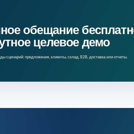
просмотра предложения
Цифровая визитка и источник клиента
и итоги
Заметки встреч и визитов
ist и проформа
Экспортная проформа и отправка
ное обещание бесплатн
 предложения в заказ
Календарь, задачи и действия
нутное целевое демо
ки клиенту
Профиль себестоимости и история цен
 установки
Управленческие отчеты и команда
ы сценарий: предложения, клиенты, склад, B2B, доставка или отчеты.