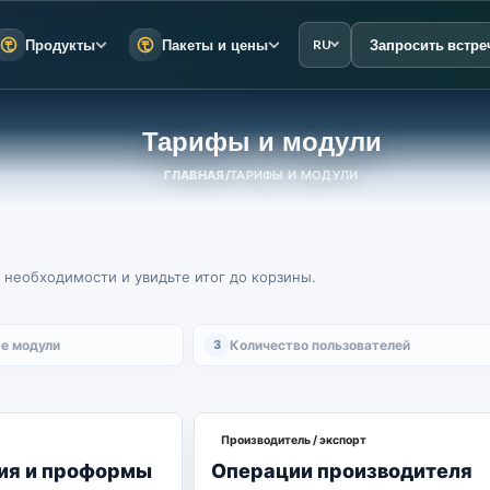
Запросить встре
Продукты
Пакеты и цены
RU
Тарифы и модули
ГЛАВНАЯ
/
ТАРИФЫ И МОДУЛИ
 необходимости и увидьте итог до корзины.
е модули
3
Количество пользователей
Производитель / экспорт
ия и проформы
Операции производителя