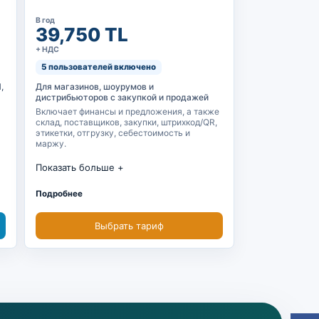
В год
39,750 TL
+ НДС
5 пользователей включено
,
Для магазинов, шоурумов и
дистрибьюторов с закупкой и продажей
Включает финансы и предложения, а также
склад, поставщиков, закупки, штрихкод/QR,
этикетки, отгрузку, себестоимость и
маржу.
Показать больше
м
Финансы + предложения и проформы
включены
Подробнее
Склад, запасы и резервы
Выбрать тариф
Поставщики и заказы закупки
Штрихкод, QR, этикетки и план доставки
Себестоимость, маржа и отчеты
Цена закупки, продажи и расчет
себестоимости