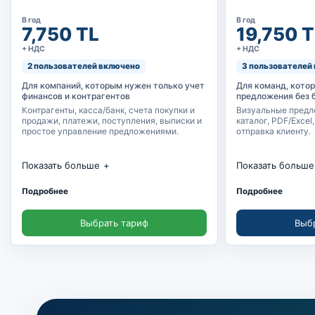
В год
В год
7,750 TL
19,750 T
+ НДС
+ НДС
2 пользователей включено
3 пользователей
Для компаний, которым нужен только учет
Для команд, кото
финансов и контрагентов
предложения без 
Контрагенты, касса/банк, счета покупки и
Визуальные предл
продажи, платежи, поступления, выписки и
каталог, PDF/Excel
простое управление предложениями.
отправка клиенту.
Показать больше
Показать больше
Управление контрагентами
Детальные пре
Подробнее
Подробнее
Касса, банк и кредитные карты
Подбор товаров
Выбрать тариф
Выб
Счета покупки и продажи
Товары, опции и
Платежи, поступления и выписки
PDF, Excel и он
Простое управление предложениями и
Отправка через
товарами
Неограниченны
Карточки клиентов и поставщиков
проформы