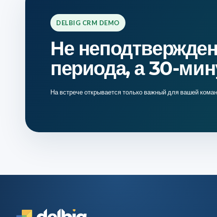
Доходы и расходы
Отслеживание 
Долги, поступления и баланс
Валюта, скидка 
DELBIG CRM DEMO
Статусы счетов и оплат
Excel, packing l
Не неподтвержден
Экспорт в Excel
Преобразование
Веб-доступ без установки
периода, а 30-ми
История отправ
5 языков и доступ по ролям
Веб-доступ без
На встрече открывается только важный для вашей команд